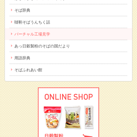
そば辞典
韃靼そばうんちく話
バーチャル工場見学
あっ日穀製粉のそばの国だより
用語辞典
そばふれあい館