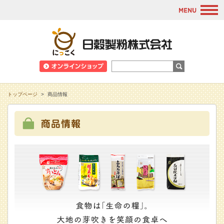
M
日穀製粉株式会
トップページ
>
商品情報