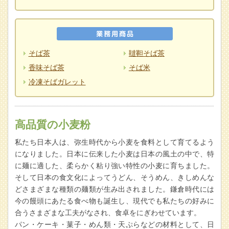
そば茶
韃靼そば茶
香味そば茶
そば米
冷凍そばガレット
高品質の小麦粉
私たち日本人は、弥生時代から小麦を食料として育てるよう
になりました。日本に伝来した小麦は日本の風土の中で、特
に麺に適した、柔らかく粘り強い特性の小麦に育ちました。
そして日本の食文化によってうどん、そうめん、きしめんな
どさまざまな種類の麺類が生み出されました。鎌倉時代には
今の饅頭にあたる食べ物も誕生し、現代でも私たちの好みに
合うさまざまな工夫がなされ、食卓をにぎわせています。
パン・ケーキ・菓子・めん類・天ぷらなどの材料として、日