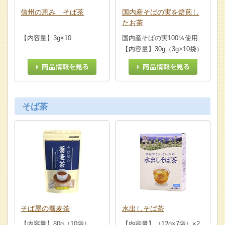
信州の恵み そば茶
国内産そばの実を焙煎し
たお茶
【内容量】3g×10
国内産そばの実100％使用
【内容量】30g（3g×10袋）
そば茶
そば屋の蕎麦茶
水出しそば茶
【内容量】80g（10袋）
【内容量】（12g×7袋）×2