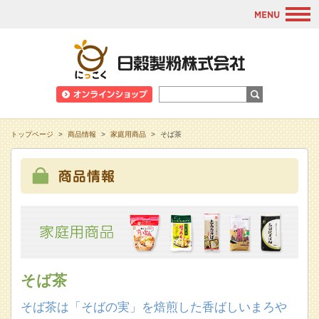
M
日穀製粉株式会
トップページ
>
商品情報
>
家庭用商品
>
そば茶
そば茶
そば茶は「そばの実」を焙煎した
香ばしいまろや