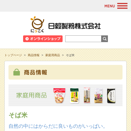
M
日穀製粉株式会
トップページ
>
商品情報
>
家庭用商品
>
そば米
そば米
自然の中にはからだに良いものがいっぱい。