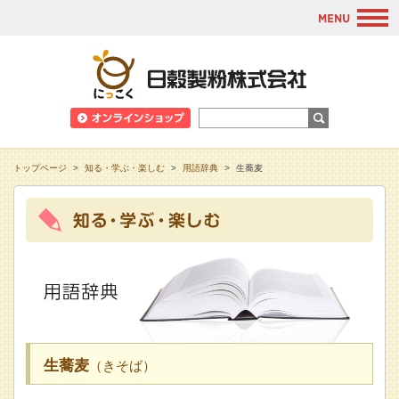
M
日穀製粉株式会
トップページ
>
知る・学ぶ・楽しむ
>
用語辞典
>
生蕎麦
生蕎麦
（きそば）