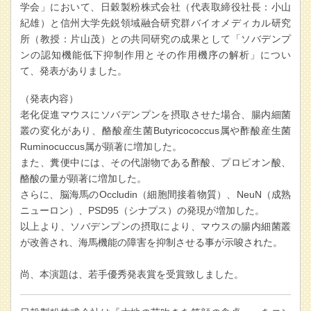
学会」において、日穀製粉株式会社（代表取締役社長：小山
紀雄）と信州大学先鋭領域融合研究群バイオメディカル研究
所（教授：片山茂）との共同研究の成果として「ソバデンプ
ンの認知機能低下抑制作用とその作用機序の解析」につい
て、発表がありました。
（発表内容）
老化促進マウスにソバデンプンを摂取させた場合、腸内細菌
叢の変化があり、
酪酸産生菌Butyricococcus属や酢酸産生菌
Ruminocuccus属が顕著に増加した。
また、糞便中には、その代謝物である酢酸、
プロピオン
酸、
酪酸の量が顕著に増加した。
さらに、脳海馬の
Occludin（細胞間接着物質）、NeuN（成熟
ニューロン）、PSD95（シナプス）の発現が増加した。
以上より、ソバデンプンの摂取により、マウスの腸内細菌叢
が改善され、海馬機能の障害を抑制させる事が示唆された。
尚、本演題は、若手優秀発表賞を受賞致しました。