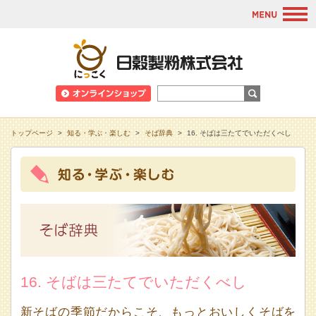
M
日穀製粉株式会
トップページ
>
知る・学ぶ・楽しむ
>
そば辞典
>
16. そばは三たてでいただくべし
16. そばは三たてでいただくべし
新そばの季節だからこそ、もっとおいしくそばを