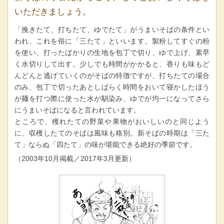
いただきましょう。
「挽きたて、打ちたて、ゆでたて」がうまいそばの条件とい
われ、これを俗に「三たて」といいます。製粉してすぐの粉
を使い、打ったばかりの生地を包丁で切り、ゆで上げ、素早
く水切りして出す。少しでも時間がかかると、香りも味もど
んどんと逃げていくのがそばの特徴ですが、打ちたての場合
のみ、包丁で切ったあとしばらく時間をおいて寝かしたほう
が麺を打つ際に使った水が馴染み、ゆでが均一になってさら
にうまいそばになると言われています。
ところで、穫れたての野菜や果物がおいしいのと同じよう
に、収穫したてのそばは風味も格別。新そばの時期は「三た
て」ならぬ「四たて」の味が堪能できる絶好の季節です。
（2003年10月掲載／2017年3月更新）