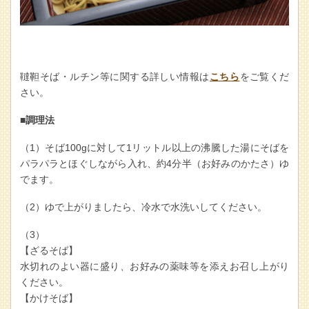
韃靼そば・ルチン等に関する詳しい情報は
こちら
をご覧くだ
さい。
■調理法
（1）そば100gに対して1リットル以上の沸騰した湯にそばを
パラパラとほぐしながら入れ、約4分半（お好みのかたさ）ゆ
でます。
（2）ゆで上がりましたら、冷水で水洗いしてください。
（3）
【ざるそば】
水切れのよい器に盛り、お好みの薬味等を添えお召し上がり
ください。
【かけそば】