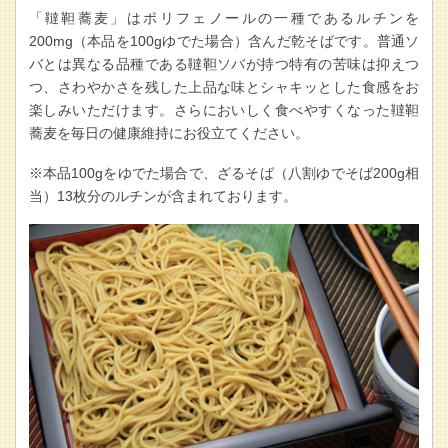
「韃靼蕎麦」はポリフェノールの一種であるルチンを
200mg（本品を100gゆでた場合）含んだ乾そばです。普通ソ
バとは異なる品種である韃靼ソバが持つ特有の苦味は抑えつ
つ、さわやかさを残した上品な味とシャキッとした食感をお
楽しみいただけます。さらにおいしく食べやすくなった韃靼
蕎麦を毎日の健康維持にお役立てください。
※本品100gをゆでた場合で、ざるそば（八割ゆでそば200g相
当）13枚分のルチンが含まれております。