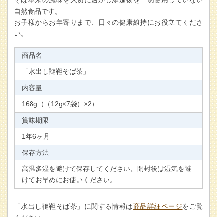
そば本来の風味を大切に活かし添加物を一切使用していない
自然食品です。
お子様からお年寄りまで、日々の健康維持にお役立てくださ
い。
商品名
「水出し韃靼そば茶」
内容量
168g（（12g×7袋）×2）
賞味期限
1年6ヶ月
保存方法
高温多湿を避けて保存してください。開封後は湿気を避
けてお早めにお使いください。
「水出し韃靼そば茶」に関する情報は
商品詳細ページ
をご覧