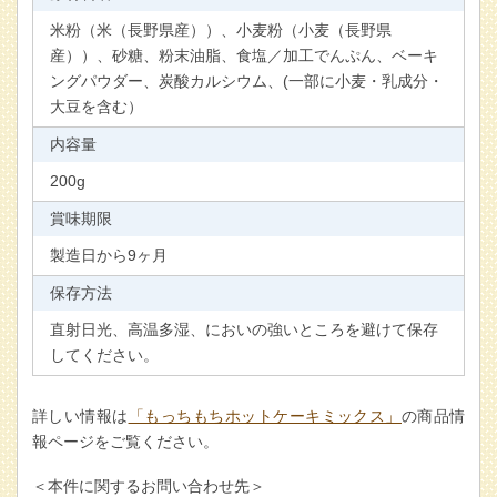
米粉（米（長野県産））、小麦粉（小麦（長野県
産））、砂糖、粉末油脂、食塩／加工でんぷん、ベーキ
ングパウダー、炭酸カルシウム、(一部に小麦・乳成分・
大豆を含む）
内容量
200g
賞味期限
製造日から9ヶ月
保存方法
直射日光、高温多湿、においの強いところを避けて保存
してください。
詳しい情報は
「もっちもちホットケーキミックス」
の商品情
報ページをご覧ください。
＜本件に関するお問い合わせ先＞