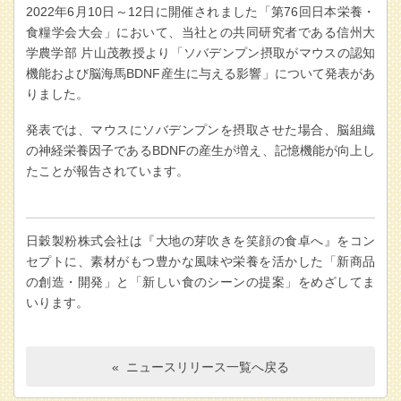
2022年6月10日～12日に開催されました「第76回日本栄養・
食糧学会大会」において、当社との共同研究者である信州大
学農学部 片山茂教授より「ソバデンプン摂取がマウスの認知
機能および脳海馬BDNF産生に与える影響」について発表があ
りました。
発表では、マウスにソバデンプンを摂取させた場合、脳組織
の神経栄養因子であるBDNFの産生が増え、記憶機能が向上し
たことが報告されています。
日穀製粉株式会社は『大地の芽吹きを笑顔の食卓へ』をコン
セプトに、素材がもつ豊かな風味や栄養を活かした「新商品
の創造・開発」と「新しい食のシーンの提案」をめざしてま
いります。
« ニュースリリース一覧へ戻る