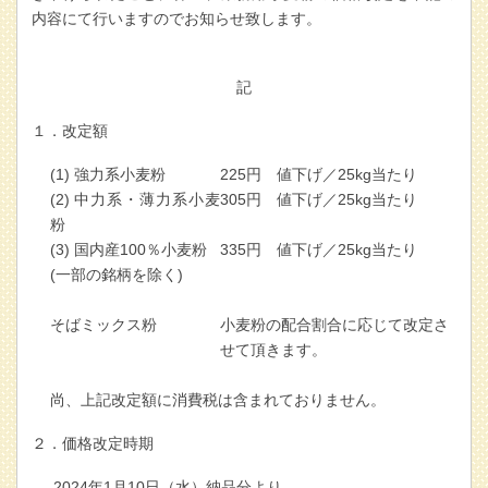
内容にて行いますのでお知らせ致します。
記
１．改定額
(1) 強力系小麦粉
225円 値下げ／25kg当たり
(2) 中力系・薄力系小麦
305円 値下げ／25kg当たり
粉
(3) 国内産100％小麦粉
335円 値下げ／25kg当たり
(一部の銘柄を除く)
そばミックス粉
小麦粉の配合割合に応じて改定さ
せて頂きます。
尚、上記改定額に消費税は含まれておりません。
２．価格改定時期
2024
年1月10日（水）納品分より