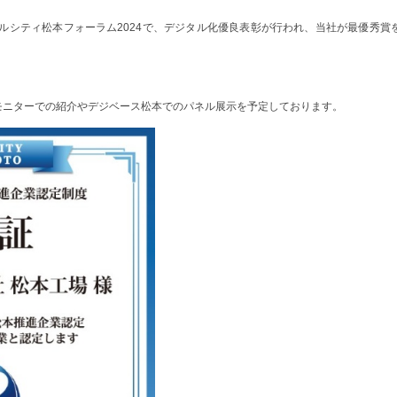
タルシティ松本フォーラム2024で、デジタル化優良表彰が行われ、当社が最優秀賞
モニターでの紹介やデジベース松本でのパネル展示を予定しております。