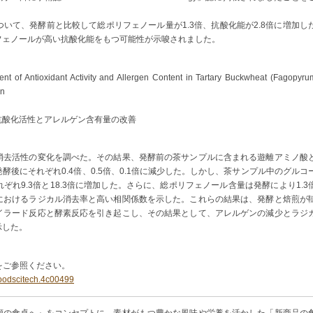
いて、発酵前と比較して総ポリフェノール量が1.3倍、抗酸化能が2.8倍に増加し
フェノールが高い抗酸化能をもつ可能性が示唆されました。
 of Antioxidant Activity and Allergen Content in Tartary Buckwheat (Fagopyru
on
抗酸化活性とアレルゲン含有量の改善
消去活性の変化を調べた。その結果、発酵前の茶サンプルに含まれる遊離アミノ酸
後にそれぞれ0.4倍、0.5倍、0.1倍に減少した。しかし、茶サンプル中のグルコ
れ9.3倍と18.3倍に増加した。さらに、総ポリフェノール含量は発酵により1.3
におけるラジカル消去率と高い相関係数を示した。これらの結果は、発酵と焙煎が
イラード反応と酵素反応を引き起こし、その結果として、アレルゲンの減少とラジ
示した。
をご参照ください。
foodscitech.4c00499