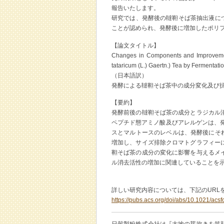
報告いたします。
研究では、発酵後の韃靼そば茶抽出液につ
ことが認められ、発酵後に増加したポリ
【論文タイトル】
Changes in Components and Improvement
tataricum (L.) Gaertn.) Tea by Fermentati
（日本語訳）
発酵による韃靼そば茶中の成分変化及び
【要約】
発酵前後の韃靼そば茶の成分とラジカル
ペプチド態アミノ酸及びアレルゲンは、発酵
スとマルトースのレベルは、発酵後にそれぞ
増加し、サイズ排除クロマトグラフィー
靼そば茶の成分の変化に影響を与えるメ
ル消去活性の増加に関連していることを
詳しい研究内容については、下記のURL
https://pubs.acs.org/doi/abs/10.1021/acs