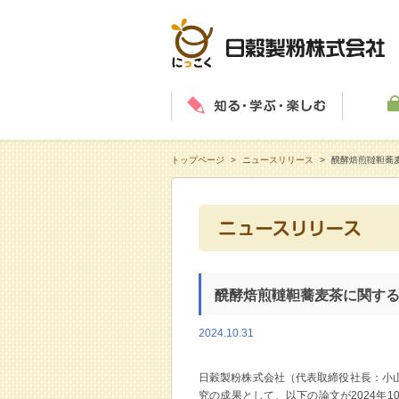
知る・学
トップページ
>
ニュースリリース
>
醗酵焙煎韃靼蕎
醗酵焙煎韃靼蕎麦茶に関す
2024.10.31
日穀製粉株式会社（代表取締役社長：小
究の成果として、以下の論文が2024年10月28