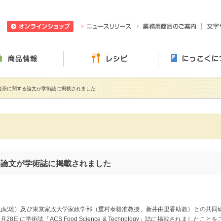
日穀製粉株式会社
ニュースリリース
業務用
ぶ・楽しむ
商品情報
レシピ
麦茶に関する論文が学術誌に掲載されました
る論文が学術誌に掲載されました
山紀雄）及び東京家政大学家政学部（重村泰毅准教授、新井由里香助教）との共同
日に学術誌「ACS Food Science & Technology」誌に掲載されましたことを