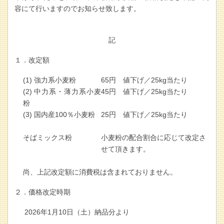
容にて行いますのでお知らせ致します。
記
１．改定額
(1) 強力系小麦粉
65円 値下げ／25kg当たり
(2) 中力系・薄力系小麦
45円 値下げ／25kg当たり
粉
(3) 国内産100％小麦粉
25円 値下げ／25kg当たり
そばミックス粉
小麦粉の配合割合に応じて改定さ
せて頂きます。
尚、上記改定額に消費税は含まれておりません。
２．価格改定時期
2026
年1月10日（土）納品分より