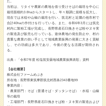
た。
当初は、リタイヤ農家の農地を借り受けそばの栽培を中心に
栽培面積約3.8haからスタートし、年々順調に規模を拡大し、
現在では水稲や山椒の栽培を行い、筑北村と近隣の他市村で
合計40haの作付けを行っている。また、令和6年3月には筑北
村内に製粉工場が完成し、長野県産石臼挽きそば粉やヌキ実
の製造及び販売も行っている。遊休農地の発生防止や、村の
貴重な農業の担い手として地域農業振興の発展に大きく貢献
し、その功績は多大であり、今後の更なる活躍が期待され
る。
出典：「令和7年度 松塩筑安曇地域農業振興表彰」資料
【会社概要】
株式会社ファームめぶき
所在地：長野県東筑摩郡筑北村西条2343番地99
事業内容：
・農業部門：そば（普通そば・ダッタンそば）・水稲・山椒
等の栽培
・工場部門：長野県産石臼挽きそば粉・ヌキ実の製造および