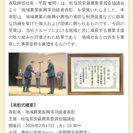
表取締役社長：平賀 敏明）は、松塩筑安曇農業委員会協議会
より「地域農業振興等功績者表彰」を受賞いたしました。本
表彰は、地域農業の振興や農地の適切な利用促進などに顕著
な功績を挙げた個人および団体に贈られるものです。今回の
受賞は、当社グループにおける地域と共に成長する農業支援
の取り組みが評価された結果であり、地域社会との共生を重
視した事業姿勢を象徴するものです。
【表彰式概要】
表彰名：地域農業振興等功績者表彰
主催：松塩筑安曇農業委員会協議会
開催日：2026年2月17日（火）13:30〜
会場：豊科公民館ホール（長野県安曇野市）