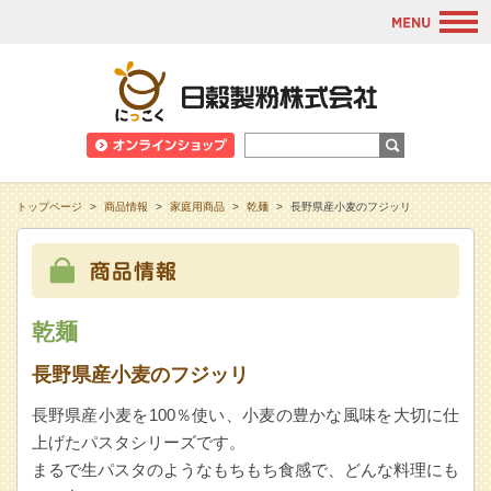
M
日穀製粉株式会
トップページ
>
商品情報
>
家庭用商品
>
乾麺
>
長野県産小麦のフジッリ
乾麺
長野県産小麦のフジッリ
長野県産小麦を100％使い、小麦の豊かな風味を大切に仕
上げたパスタシリーズです。
まるで生パスタのようなもちもち食感で、どんな料理にも