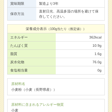
賞味期限
製造より3年
直射日光、高温多湿の場所を避けて保
保存方法
存してください。
栄養成分表示
（100g当たり（推定値））
エネルギー
362kcal
たんぱく質
10.9g
脂質
1.6g
炭水化物
76.0g
食塩相当量
0g
原材料名
小麦粉（小麦（長野県産））
原材料に含まれるアレルギー物質
小麦