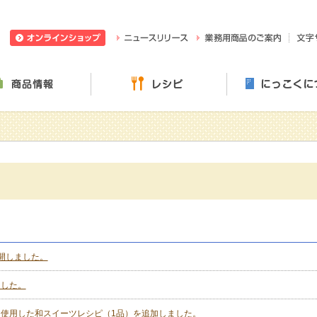
日穀製粉株式会社
ニュースリリース
業務用
ぶ・楽しむ
商品情報
レシピ
開しました。
ました。
使用した和スイーツレシピ（1品）を追加しました。