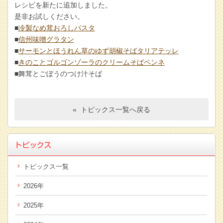
レシピを新たに追加しました。
是非お試しください。
■
冷製なめ茸おろしパスタ
■
信州味噌グラタン
■
サーモンとほうれん草のゆず胡椒そばタリアテッレ
■
きのことゴルゴンゾーラのクリームそばペンネ
■舞茸とごぼうのつけ汁そば
« トピックス一覧へ戻る
トピックス一覧
2026年
2025年