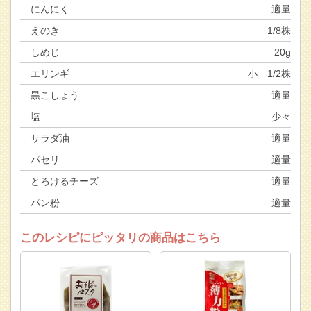
にんにく
適量
えのき
1/8株
しめじ
20g
エリンギ
小 1/2株
黒こしょう
適量
塩
少々
サラダ油
適量
パセリ
適量
とろけるチーズ
適量
パン粉
適量
このレシピにピッタリの商品はこちら