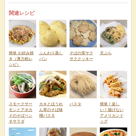
関連レシピ
簡単 お好み焼
ふんわり蒸し
そばの実サク
天ぷら
き（薄力粉レ
パン
サククッキー
シピ）
スモークサー
カキとほうれ
パスタ
簡単！楽し
モンとアボカ
ん草のそば味
い！揚げない
ドのそばペン
噌パスタ
アメリカンド
ネサラダ
ッグ