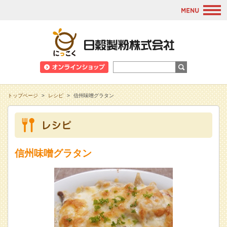
M
日穀製粉株式会
トップページ
>
レシピ
>
信州味噌グラタン
信州味噌グラタン