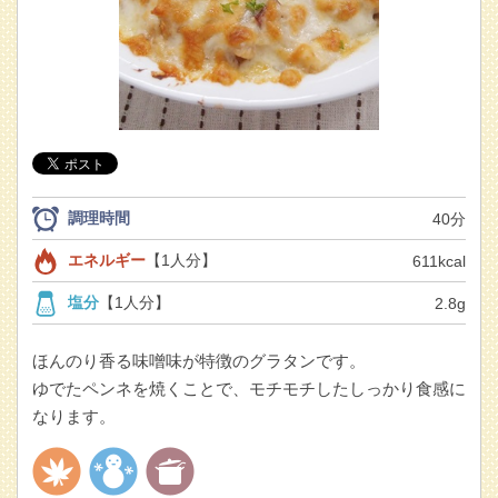
調理時間
40分
エネルギー
【1人分】
611kcal
塩分
【1人分】
2.8g
ほんのり香る味噌味が特徴のグラタンです。
ゆでたペンネを焼くことで、モチモチしたしっかり食感に
なります。