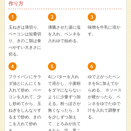
作り方
玉ねぎは薄切り、
沸騰させた湯に塩
味噌を牛乳に溶か
ベーコンは短冊切
を入れ、ペンネを
す。
り、きのこ類は食
入れゆで始める。
べやすい大きさに
切る。
フライパンにサラ
4にバターを入れ
ゆで上がったペン
ダ油とにんにくを
て溶かし、小麦粉
ネを5に加えてか
入れて炒め、ベー
をダマにならない
らめる。 ※ソース
コンを入れて、少
ように少量ずつ加
が硬かったら、ペ
し炒めてから、玉
える。粉っぽさが
ンネをゆでたゆで
ねぎをしんなりす
無くなったら、3
汁を入れて調整す
るまで炒め、きの
を少しずつ加え
る。
こを入れて炒め
て、とろみが出て
る。
きたら、塩、黒こ