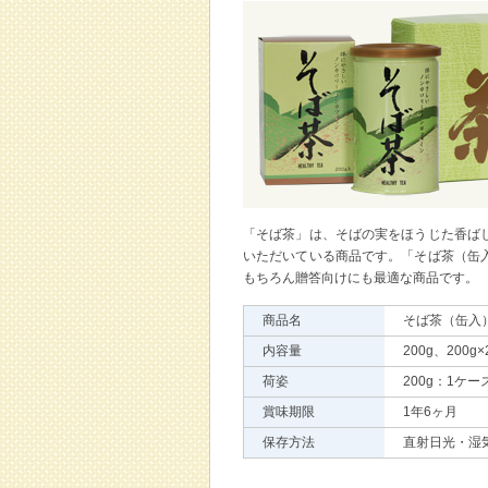
「そば茶」は、そばの実をほうじた香ば
いただいている商品です。「そば茶（缶
もちろん贈答向けにも最適な商品です。
商品名
そば茶（缶入
内容量
200g、200g×
荷姿
200g：1ケー
賞味期限
1年6ヶ月
保存方法
直射日光・湿