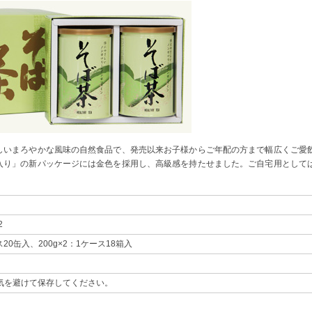
しいまろやかな風味の自然食品で、発売以来お子様からご年配の方まで幅広くご愛
入り」の新パッケージには金色を採用し、高級感を持たせました。ご自宅用として
）
2
ス20缶入、200g×2：1ケース18箱入
気を避けて保存してください。