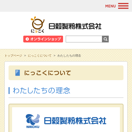
M
日穀製粉株式会
トップページ
>
にっこくについて
>
わたしたちの理念