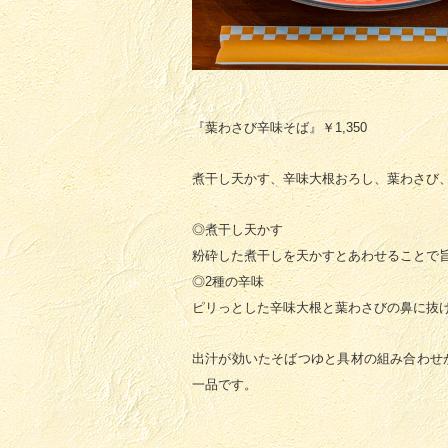
『葉わさび辛味そば』
￥1,350
煮干し天かす、辛味大根おろし、葉わさび
◎煮干し天かす
粉砕した煮干しを天かすとあわせることで
◎2種の辛味
ピリっとした辛味大根と葉わさびの鼻に抜
出汁が効いたそばつゆと具材の組み合わせ
一品です。