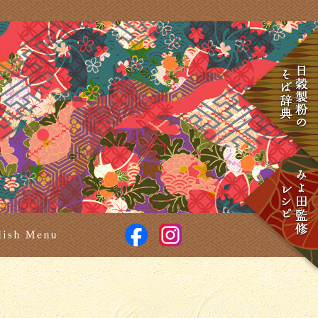
食楽彩々 そば処 みよ田
facebook
Instagram
せ
English Menu