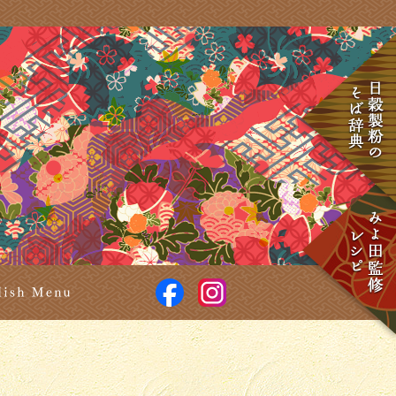
食楽彩々 そば処 みよ田
facebook
Instagram
せ
English Menu