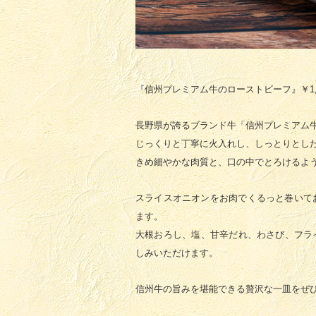
『信州プレミアム牛のローストビーフ』￥1,8
長野県が誇るブランド牛「信州プレミアム
じっくりと丁寧に火入れし、しっとりとし
きめ細やかな肉質と、口の中でとろけるよ
スライスオニオンをお肉でくるっと巻いて
ます。
大根おろし、塩、甘辛だれ、わさび、フライ
しみいただけます。
信州牛の旨みを堪能できる贅沢な一皿をぜ