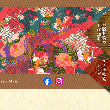
食楽彩々 そば処 みよ田
facebook
Instagram
せ
English Menu