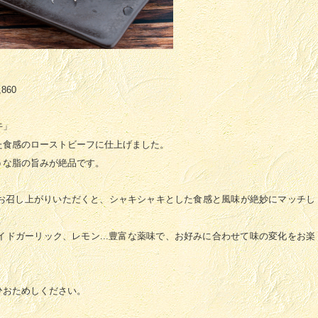
60
牛」
た食感のローストビーフに仕上げました。
うな脂の旨みが絶品です。
お召し上がりいただくと、シャキシャキとした食感と風味が絶妙にマッチし
ドガーリック、レモン...豊富な薬味で、お好みに合わせて味の変化をお楽
ひおためしください。