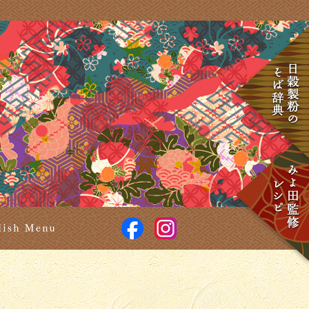
食楽彩々 そば処 みよ田
facebook
Instagram
せ
English Menu