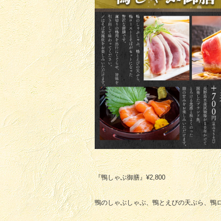
『鴨しゃぶ御膳』¥2,800
鴨のしゃぶしゃぶ、鴨とえびの天ぷら、鴨