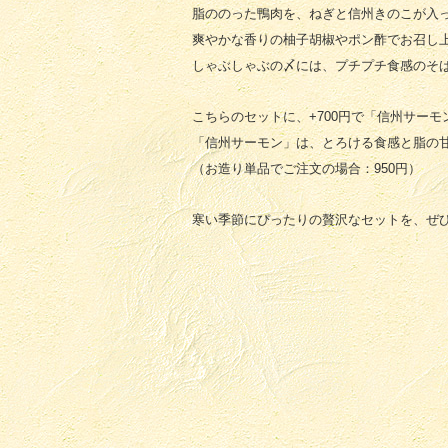
脂ののった鴨肉を、ねぎと信州きのこが入
爽やかな香りの柚子胡椒やポン酢でお召し
しゃぶしゃぶの〆には、プチプチ食感のそ
こちらのセットに、+700円で「信州サー
「信州サーモン」は、とろける食感と脂の
（お造り単品でご注文の場合：950円）
寒い季節にぴったりの贅沢なセットを、ぜ