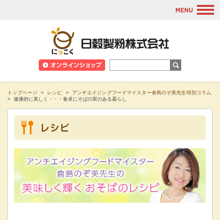
M
日穀製粉株式会
トップページ
>
レシピ
>
アンチエイジングフードマイスター倉島のぞ美先生特別コラム
>
健康的に美しく・・・食卓にそばの実のある暮らし