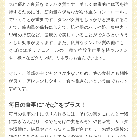
スに優れた良質なタンパク質です。美しく健康的に体形を維
持するためには、筋肉量を保ちながら体重をコントロールし
ていくことが重要です。タンパク質をしっかりと摂取するこ
とで、筋肉量の保持に加えて、肌や髪のハリや艶、集中力・
思考の持続など、健康的で美しくいることができるというう
れしい効果があります。また、良質なタンパク質の他にも、
そばにはポリフェノールの一種で抗酸化作用を持つルチン
や、様々なビタミン類、ミネラルも含んでいます。
そして、雑穀の中でもクセが少ないため、他の食材とも相性
が良く、アレンジしやすく、食べ飽きないという面でもおす
すめです。
毎日の食事に"そば"をプラス！
毎日の食事の中に取り入れるには、そばの実をごはんと一緒
に炊き込んだり、ゆでたそばの実をみそ汁やお吸物、サラダ
や浅漬け、納豆やとろろなどに混ぜ合せたり、お鍋の最後の
雑炊にご飯の代わりとしてそばの実を入れたり、オムレツや