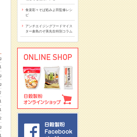
。
食楽彩々そば処みよ田監修レシ
ピ
アンチエイジングフードマイス
ター倉島のぞ美先生特別コラム
g
1
g
g
片
1
1
2
g
1