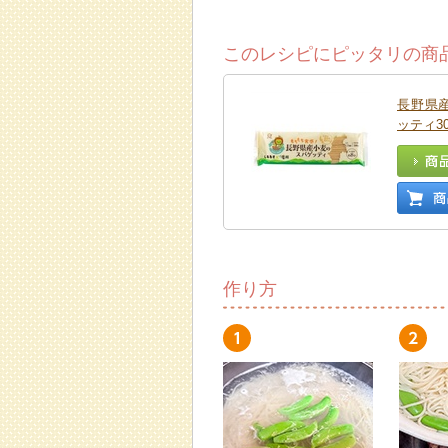
このレシピにピッタリの商
長野県
ッティ30
作り方