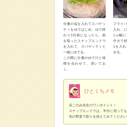
分量の塩を入れてスパゲッ
フライ
ティをゆではじめ、ゆで終
入れ、
わり3分前になったら、筋
1㎝幅
を取ったスナップエンドウ
中火で
を入れて、スパゲッティと
1を入
一緒にゆでる。
せる。
この間に分量のゆで汁と味
噌を合わせて、溶いてお
く。
ひとくちメモ
浜このみ先生のワンポイント！
スナップエンドウは、半分に切っても
旬の野菜で彩りを添えてみてください