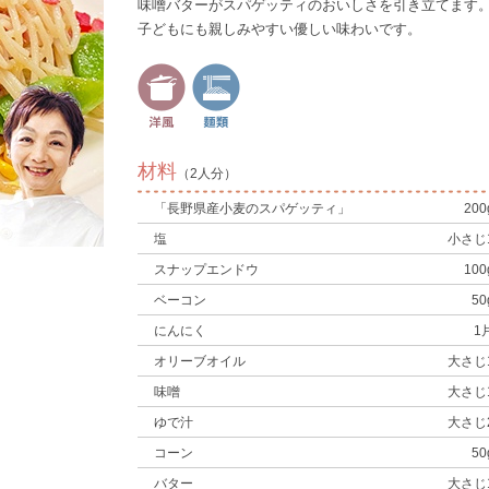
味噌バターがスパゲッティのおいしさを引き立てます
子どもにも親しみやすい優しい味わいです。
材料
（2人分）
「長野県産小麦のスパゲッティ」
200
塩
小さじ
スナップエンドウ
100
ベーコン
50
にんにく
1
オリーブオイル
大さじ
味噌
大さじ
ゆで汁
大さじ
コーン
50
バター
大さじ