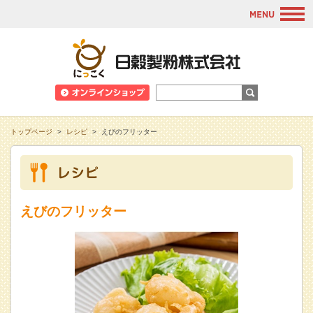
M
日穀製粉株式会
トップページ
>
レシピ
>
えびのフリッター
えびのフリッター