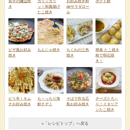
長芋の磯辺焼
カリッカリ
お好み焼き粉
ポテト餅
き
ッ！和風揚げ
deサラダロー
たこ焼き
ル
ピザ風お好み
もんじゃ焼き
ちくわの三色
簡単 たこ焼き
焼き
焼き
粉で明石焼
き！
ピリ辛！キム
も～っちり海
そばで作る広
チーズとろ～
チお好み焼き
鮮チヂミ
島お好み焼き
り！イタリア
ンたこ焼き
«「レシピトップ」へ戻る