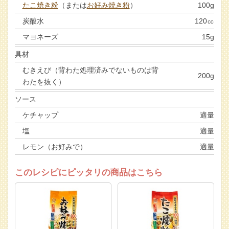
たこ焼き粉
（または
お好み焼き粉
）
100g
炭酸水
120㏄
マヨネーズ
15g
具材
むきえび（背わた処理済みでないものは背
200g
わたを抜く）
ソース
ケチャップ
適量
塩
適量
レモン（お好みで）
適量
このレシピにピッタリの商品はこちら