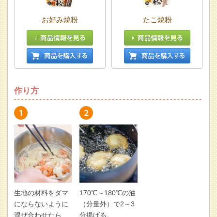
お好み焼粉
たこ焼粉
作り方
生地の材料をダマ
170℃～180℃の油
にならないように
（分量外）で2～3
混ぜ合わせたら、
分揚げる。