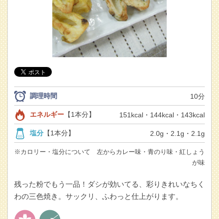
調理時間
10分
エネルギー
【1本分】
151kcal・144kcal・143kcal
塩分
【1本分】
2.0g・2.1g・2.1g
※カロリー・塩分について 左からカレー味・青のり味・紅しょう
が味
残った粉でもう一品！ダシが効いてる、彩りきれいなちく
わの三色焼き。サックリ、ふわっと仕上がります。