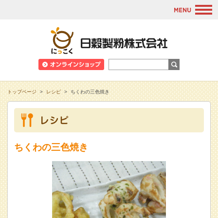
M
日穀製粉株式会
トップページ
>
レシピ
>
ちくわの三色焼き
ちくわの三色焼き