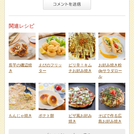
関連レシピ
長芋の磯辺焼
えびのフリッ
ピリ辛！キム
お好み焼き粉
き
ター
チお好み焼き
deサラダロー
ル
もんじゃ焼き
ポテト餅
ピザ風お好み
そばで作る広
焼き
島お好み焼き