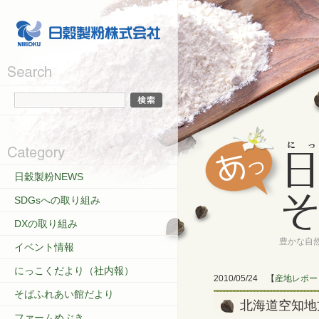
日穀製粉NEWS
SDGsへの取り組み
DXの取り組み
豊かな自
イベント情報
にっこくだより（社内報）
2010/05/24
【
産地レポー
そばふれあい館だより
北海道空知地
ファームめぶき