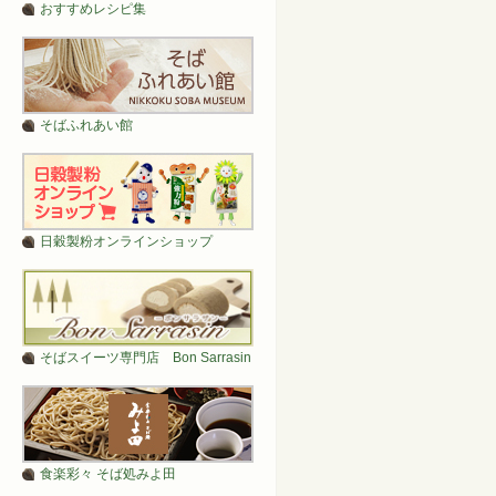
おすすめレシピ集
そばふれあい館
日穀製粉オンラインショップ
そばスイーツ専門店 Bon Sarrasin
食楽彩々 そば処みよ田