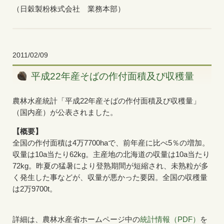
（日穀製粉株式会社 業務本部）
2011/02/09
平成22年産そばの作付面積及び収穫量
農林水産統計「平成22年産そばの作付面積及び収穫量」
（国内産）が公表されました。
【概要】
全国の作付面積は4万7700haで、前年産に比べ5％の増加。
収量は10a当たり62kg。主産地の北海道の収量は10a当たり
72kg。昨夏の猛暑により登熟期間が短縮され、未熟粒が多
く発生した事などが、収量が悪かった要因。全国の収穫量
は2万9700t。
詳細は、農林水産省ホームページ中の
統計情報（PDF）
を