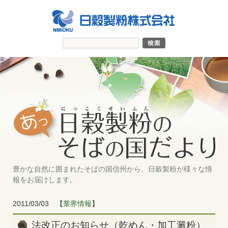
豊かな自然に囲まれたそばの国信州から、日穀製粉が様々な情
報をお届けします。
2011/03/03
【
業界情報
】
法改正のお知らせ（乾めん・加工澱粉）