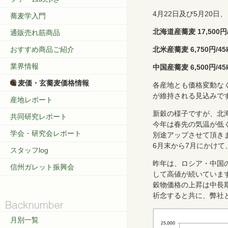
4月22日及び5月20
蕎麦学入門
北海道産蕎麦 17,500円/
通販売れ筋商品
北米産蕎麦 6,750円/45
おすすめ商品ご紹介
業界情報
中国産蕎麦 6,500円/45
麦価・玄蕎麦価格情報
各産地とも価格変動な
が維持される見込みで
産地レポート
新穀の様子ですが、北
共同研究レポート
今年は春先の気温が低
学会・研究会レポート
別途アップさせて頂き
6月末から7月にかけ
スタッフlog
昨年は、ロシア・中国
信州ガレット振興会
して高値が続いていま
穀物価格の上昇は中長
祈念すると共に、弊社
月別一覧