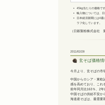
45kg当たりの価格で
輸入物については、日
日本経済新聞には4週
ラフ化しています。
（日穀製粉株式会社 
2011/02/28
玄そば価格情
今月より、玄そばの市
中国からロシア・東欧
感を高めており、これを
前年同月比163％、2年
中国そばの供給不安から
海道産そばは、最需要