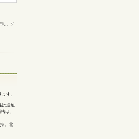
用し、グ
ります。
係は逼迫
価格は、
維持。北