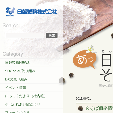
日穀製粉NEWS
SDGsへの取り組み
DXの取り組み
豊かな自
イベント情報
にっこくだより（社内報）
2011/06/01
そばふれあい館だより
玄そば価格情
ファームめぶき