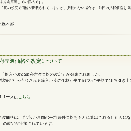
本港倉庫渡しでの価格です。
に1度の頻度で価格が掲載されていますが、掲載のない場合は、前回の掲載価格を採
業務本部）
府売渡価格の改定について
より「輸入小麦の政府売渡価格の改定」が発表されました。
各製粉会社へ売渡される輸入小麦の価格が主要5銘柄の平均で18％引き上
リリースは
こちら
売渡価格は、直近6か月間の平均買付価格をもとに算出される仕組みに
月）の改定が実施されています。