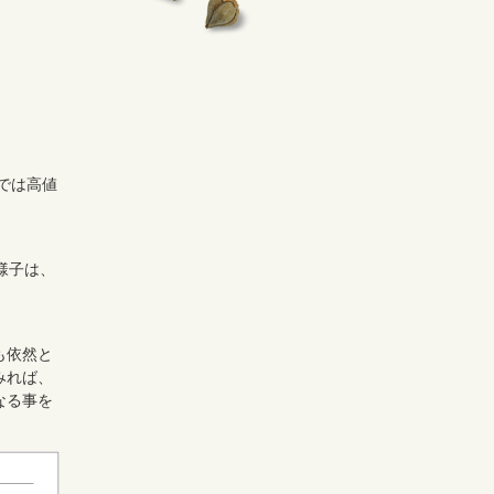
では高値
様子は、
も依然と
みれば、
なる事を