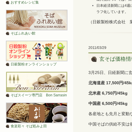
おすすめレシピ集
日本経済新聞には4週
ラフ化しています。
（日穀製粉株式会社 
そばふれあい館
2011/03/29
玄そば価格情
日穀製粉オンラインショップ
3月25日、日経新聞に
北海道産 17,500円/45k
北米産 6,750円/45kg
そばスイーツ専門店 Bon Sarrasin
中国産 6,500円/45kg
各産地とも先月と変動
中国そばの供給不安は
食楽彩々 そば処みよ田