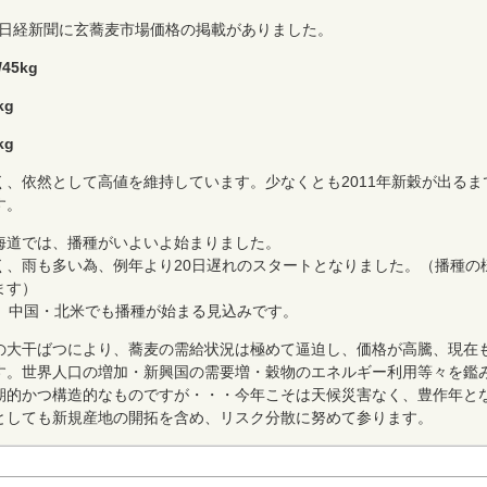
日、日経新聞に玄蕎麦市場価格の掲載がありました。
45kg
kg
kg
く、依然として高値を維持しています。少なくとも2011年新穀が出るま
す。
海道では、播種がいよいよ始まりました。
く、雨も多い為、例年より20日遅れのスタートとなりました。（播種の
ます）
て、中国・北米でも播種が始まる見込みです。
の大干ばつにより、蕎麦の需給状況は極めて逼迫し、価格が高騰、現在
す。世界人口の増加・新興国の需要増・穀物のエネルギー利用等々を鑑
期的かつ構造的なものですが・・・今年こそは天候災害なく、豊作年と
としても新規産地の開拓を含め、リスク分散に努めて参ります。