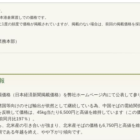
す。
本港倉庫渡しでの価格です。
に1度の頻度で価格が掲載されていますが、掲載のない場合は、前回の掲載価格を採
業務本部）
報
場価格（日本経済新聞掲載価格）を弊社ホームページ内にて公表して参
諸国等向けのそば輸出が依然として継続している為、中国そばの需給関
反映して価格は、45kg当たり6,500円と高値を維持しています（この
前同月比197％）。
、北米産の引き合いが強まり、北米産そばの価格も6,750円と高値を
期である年越を終え、やや下がり傾向です。