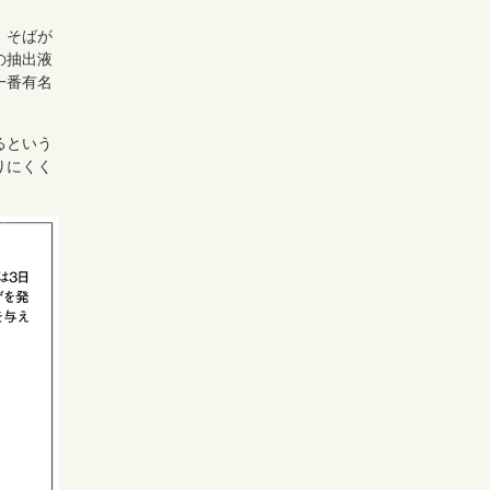
、そばが
の抽出液
一番有名
るという
りにくく