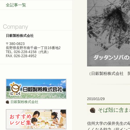
全記事一覧
日穀製粉株式会社
〒380-0823
長野県長野市南千歳一丁目16番地2
TEL. 026-228-4158（代表）
FAX. 026-228-4952
（日穀製粉株式会社 
2010/11/29
日穀製粉株式会社
そば殻に含ま
信州大学の保井先生の
くくなる効力（抗イン