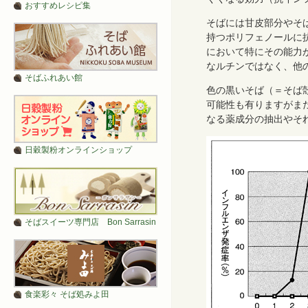
おすすめレシピ集
そばには甘皮部分やそ
持つポリフェノールに
において特にその能力
なルチンではなく、他
そばふれあい館
色の黒いそば（＝そば
可能性も有りますがま
なる薬成分の抽出やそ
日穀製粉オンラインショップ
そばスイーツ専門店 Bon Sarrasin
食楽彩々 そば処みよ田