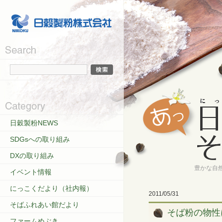
日穀製粉NEWS
SDGsへの取り組み
DXの取り組み
豊かな自
イベント情報
にっこくだより（社内報）
2011/05/31
そばふれあい館だより
そば粉の物性
ファームめぶき