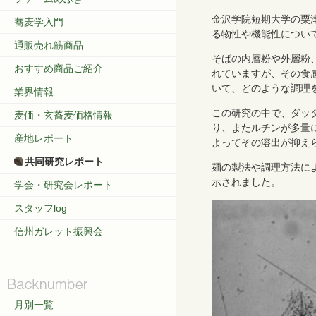
金沢学院短期大学の粟
蕎麦学入門
る物性や機能性につい
通販売れ筋商品
そばの内層粉や外層粉
おすすめ商品ご紹介
れていますが、その食
いて、どのような調理
業界情報
この研究の中で、ダッ
麦価・玄蕎麦価格情報
り、またルチンが多量
産地レポート
よってその溶出が抑え
共同研究レポート
麺の製法や調理方法に
示されました。
学会・研究会レポート
スタッフlog
信州ガレット振興会
月別一覧