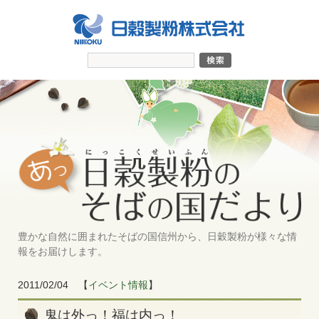
豊かな自然に囲まれたそばの国信州から、日穀製粉が様々な情
報をお届けします。
2011/02/04
【
イベント情報
】
鬼は外っ！福は内っ！