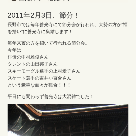
2011年2月3日、節分！
長野市では毎年善光寺にて節分会が行われ、大勢の方が"福
を拾い"に善光寺に集結します！
毎年来賓の方を招いて行われる節分会。
今年は
俳優の中村雅俊さん
タレントの山田邦子さん
スキーモーグル選手の上村愛子さん
スケート選手の吉井小百合さん
という豪華な面々が集合！！！
平日にも関わらず善光寺は大混雑でした！