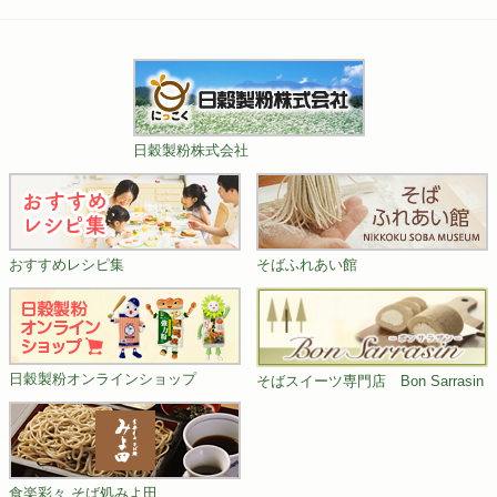
日穀製粉株式会社
おすすめレシピ集
そばふれあい館
日穀製粉オンラインショップ
そばスイーツ専門店 Bon Sarrasin
食楽彩々 そば処みよ田