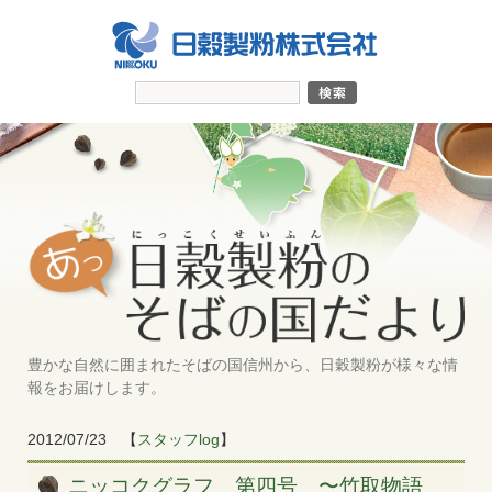
豊かな自然に囲まれたそばの国信州から、日穀製粉が様々な情
報をお届けします。
2012/07/23
【
スタッフlog
】
ニッコクグラフ 第四号 〜竹取物語