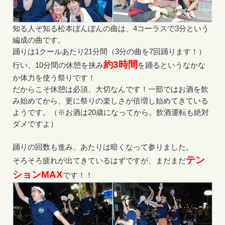
知る人ぞ知る松本ぼんぼんの曲は、4コーラスで3分という
編成の曲です。
踊りは1クールあたり21分間（3分の曲を7回踊ります！）
約3時間
行い、10分間の休憩を挟み
を踊るというなかな
か体力を使う祭りです！
だからこそ休憩は必須、大切なんです！一部ではお酒を飲
み始めてから、更に祭りの楽しさが倍増し始めてきている
ようです。（※お酒は20歳になってから。飲酒運転も絶対
ダメですよ）
踊りの回数も進み、あたりは暗くなって参りました。
テン
そろそろ疲れが出てきているはずですが、まだまだ
ションMAX
です！！