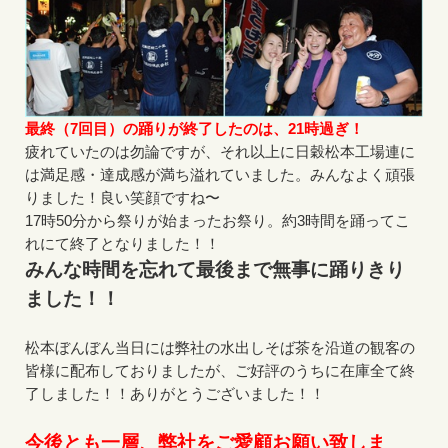
最終（7回目）の踊りが終了したのは、21時過ぎ！
疲れていたのは勿論ですが、それ以上に日穀松本工場連に
は満足感・達成感が満ち溢れていました。みんなよく頑張
りました！良い笑顔ですね〜
17時50分から祭りが始まったお祭り。約3時間を踊ってこ
れにて終了となりました！！
みんな時間を忘れて最後まで無事に踊りきり
ました！！
松本ぼんぼん当日には弊社の水出しそば茶を沿道の観客の
皆様に配布しておりましたが、ご好評のうちに在庫全て終
了しました！！ありがとうございました！！
今後とも一層、弊社をご愛顧お願い致しま