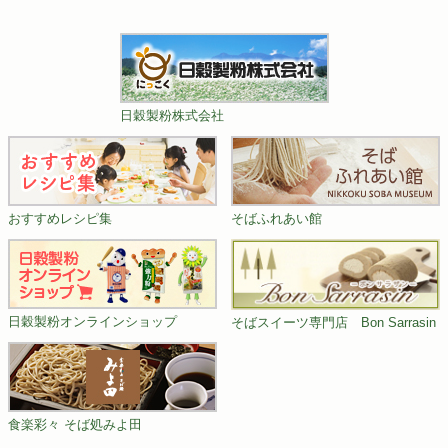
日穀製粉株式会社
おすすめレシピ集
そばふれあい館
日穀製粉オンラインショップ
そばスイーツ専門店 Bon Sarrasin
食楽彩々 そば処みよ田