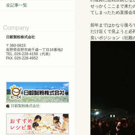
全記事一覧
せっかくここまで来た
てしまったため直接会
前年まではかなり後ろ
だけ近くで見ようと必
日穀製粉株式会社
良いポジション（社殿
〒380-0823
長野県長野市南千歳一丁目16番地2
TEL. 026-228-4158（代表）
FAX. 026-228-4952
日穀製粉株式会社