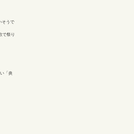
いそうで
歌で祭り
しい「炎