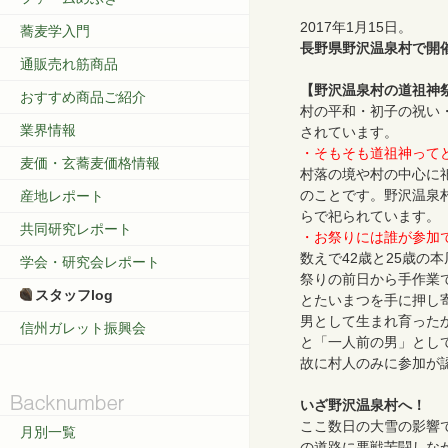
2017年1月15日。
蕎麦学入門
長野県野沢温泉村で開
通販売れ筋商品
【野沢温泉村の道祖神
おすすめ商品ご紹介
村の平和・初子の祝い
業界情報
されています。
・そもそも道祖神って
麦価・玄蕎麦価格情報
村落の境や村の中心に
のことです。野沢温泉
産地レポート
らで祀られています。
共同研究レポート
・お祭りには誰が参加
数えで42歳と25歳の
学会・研究会レポート
祭りの前日から手作業
スタッフlog
とたいまつを手に押し
男として生まれ育った
信州ガレット振興会
と「一人前の男」とし
故に村人のみに参加が
いざ野沢温泉村へ！
ここ数日の大雪の影響で
月別一覧
の道路に悪戦苦闘しな