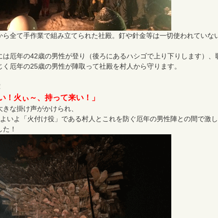
から全て手作業で組み立てられた社殿。釘や針金等は一切使われていな
には厄年の42歳の男性が登り（後ろにあるハシゴで上り下りします）、
じく厄年の25歳の男性が陣取って社殿を村人から守ります。
！
い！火ぃ～、持って来い！」
大きな掛け声がかけられ、
いよいよ「火付け役」である村人とこれを防ぐ厄年の男性陣との間で激
した！