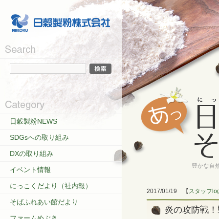
日穀製粉NEWS
SDGsへの取り組み
DXの取り組み
豊かな自
イベント情報
にっこくだより（社内報）
2017/01/19
【
スタッフlo
そばふれあい館だより
炎の攻防戦！
ファームめぶき