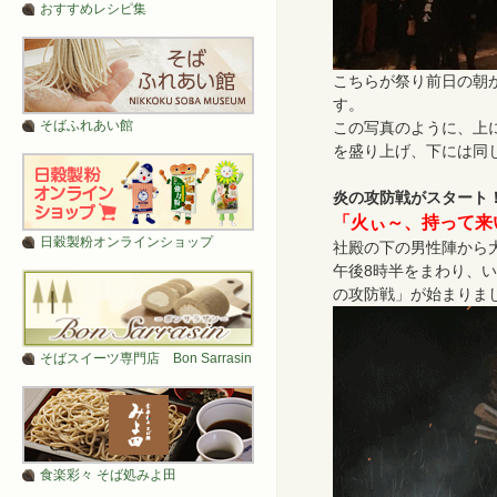
おすすめレシピ集
こちらが祭り前日の朝
す。
そばふれあい館
この写真のように、上
を盛り上げ、下には同
炎の攻防戦がスタート
「火ぃ～、持って来
日穀製粉オンラインショップ
社殿の下の男性陣から
午後8時半をまわり、
の攻防戦」が始まりま
そばスイーツ専門店 Bon Sarrasin
食楽彩々 そば処みよ田