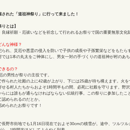
催された「道祖神祭り」に行って来ました！
祭りとは】
・良縁祈願・厄祓いなどを祈念して行われるお祭りで国の重要無形文化
どんな神様？
祀られ、災厄や悪霊の侵入を防いで子供の成長や子孫繁栄などをもたら
村では1本の丸太をご神体にし、男女一対の手づくりの道祖神が村のあ
できるの？
本厄の男性が祭りの主役です。
で作られた社殿の上に42歳が上がり、下には25歳が待ち構えます。火を
寄せる村人たちからおよそ1時間半もの間、必死に社殿を守ります。野
からには誰もが通らなければならない伝統行事。この祭りに参加したこ
て認められるのだとか。
認められたお祭りです！
長野市街地でも1月16日現在でおよそ30cmの積雪が。途中、ツルツル
がら、1時間半ほどしてようやく到着。