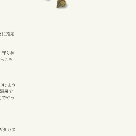
財に指定
す守り神
ちらこち
つけよう
沢温泉で
とでやっ
ガタガタ