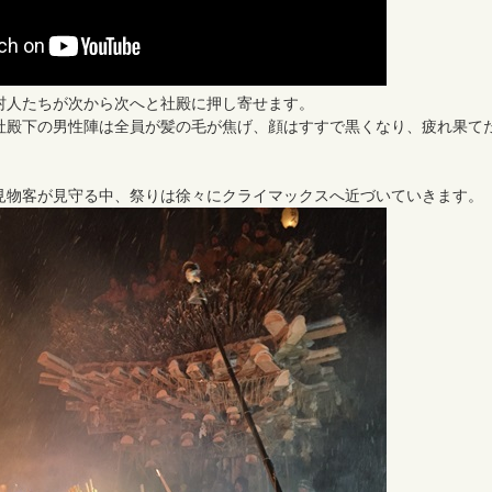
村人たちが次から次へと社殿に押し寄せます。
社殿下の男性陣は全員が髪の毛が焦げ、顔はすすで黒くなり、疲れ果て
見物客が見守る中、祭りは徐々にクライマックスへ近づいていきます。