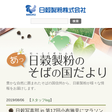
豊かな自然に囲まれたそばの国信州から、日穀製粉が様々な情
報をお届けします。
2019/08/06
【
スタッフlog
】
日穀写真部 in 第17回小布施見にマラソン