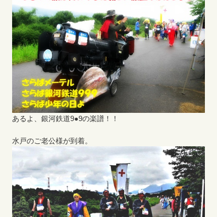
あるよ、銀河鉄道9●9の楽譜！！
水戸のご老公様が到着。