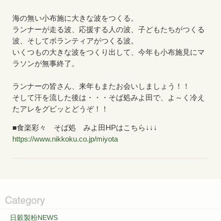
海の無い小布施に大きな波をつくる。
ランナーが走る波、応援する人の波、子どもたちがつくる
波、そしてボランティアがつくる波。
いくつもの大きな波をつくり出して、今年も小布施見にマ
ラソンが無事終了。
ランナーの皆さん、来年もまたお会いしましょう！！
そして汗を流した後は・・・そば処みよ田で、よ～く冷え
たアレをグビッとどうぞ！！
■食楽彩々 そば処 みよ田HPはこちら↓↓↓
https://www.nikkoku.co.jp/miyota
日穀製粉NEWS