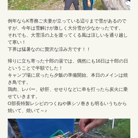
例年ならK専務ご夫妻が立っている辺りまで雪があるので
すが、今年は雪解けが激しく大分雪が少なかったです。
それでも、大雪渓の上を渡ってくる風は涼しいを通り越し
て寒い！
下界は猛暑なのに贅沢な涼み方です！！
帰りに立ち寄った十郎の湯では、偶然にも16日は十郎の日
ということで半額でした！
キャンプ場に戻ったら夕飯の準備開始、本日のメインは焼
き鳥です。
鶏肉、レバー、砂肝、せせりなどに串を打ったら炭火に乗
せていきます。
O部長特製レシピのつくねや豚シソ巻きも明るいうちから
焼いて、焼いて～♪