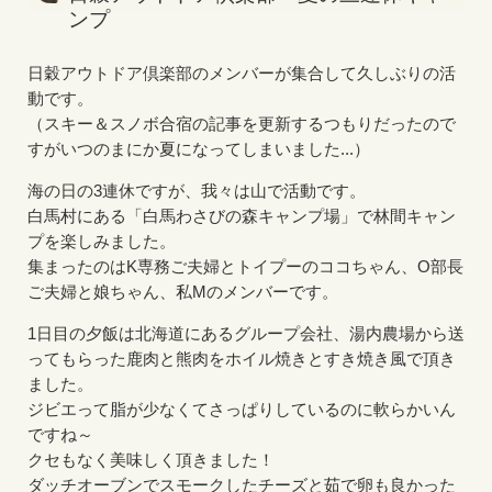
ンプ
日穀アウトドア倶楽部のメンバーが集合して久しぶりの活
動です。
（スキー＆スノボ合宿の記事を更新するつもりだったので
すがいつのまにか夏になってしまいました...）
海の日の3連休ですが、我々は山で活動です。
白馬村にある「白馬わさびの森キャンプ場」で林間キャン
プを楽しみました。
集まったのはK専務ご夫婦とトイプーのココちゃん、O部長
ご夫婦と娘ちゃん、私Mのメンバーです。
1日目の夕飯は北海道にあるグループ会社、湯内農場から送
ってもらった鹿肉と熊肉をホイル焼きとすき焼き風で頂き
ました。
ジビエって脂が少なくてさっぱりしているのに軟らかいん
ですね～
クセもなく美味しく頂きました！
ダッチオーブンでスモークしたチーズと茹で卵も良かった