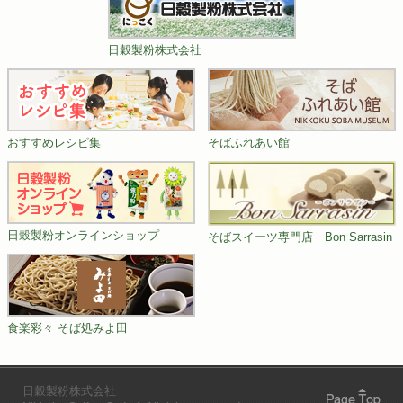
日穀製粉株式会社
おすすめレシピ集
そばふれあい館
日穀製粉オンラインショップ
そばスイーツ専門店 Bon Sarrasin
食楽彩々 そば処みよ田
日穀製粉株式会社