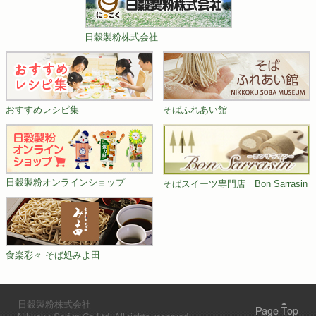
日穀製粉株式会社
おすすめレシピ集
そばふれあい館
日穀製粉オンラインショップ
そばスイーツ専門店 Bon Sarrasin
食楽彩々 そば処みよ田
日穀製粉株式会社