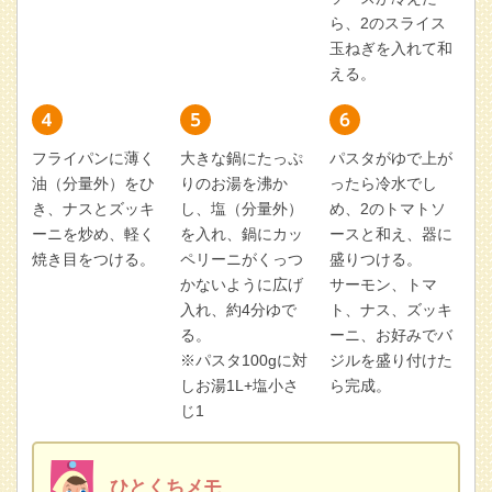
ら、2のスライス
玉ねぎを入れて和
える。
フライパンに薄く
大きな鍋にたっぷ
パスタがゆで上が
油（分量外）をひ
りのお湯を沸か
ったら冷水でし
き、ナスとズッキ
し、塩（分量外）
め、2のトマトソ
ーニを炒め、軽く
を入れ、鍋にカッ
ースと和え、器に
焼き目をつける。
ペリーニがくっつ
盛りつける。
かないように広げ
サーモン、トマ
入れ、約4分ゆで
ト、ナス、ズッキ
る。
ーニ、お好みでバ
※パスタ100gに対
ジルを盛り付けた
しお湯1L+塩小さ
ら完成。
じ1
ひとくちメモ