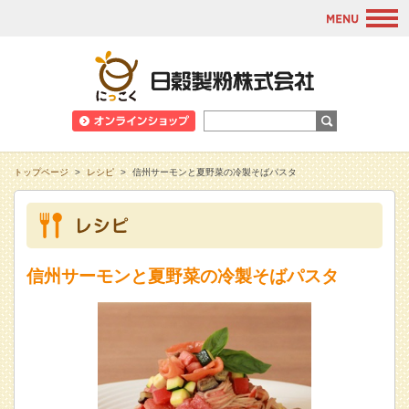
M
日穀製粉株式会
トップページ
>
レシピ
>
信州サーモンと夏野菜の冷製そばパスタ
信州サーモンと夏野菜の冷製そばパスタ