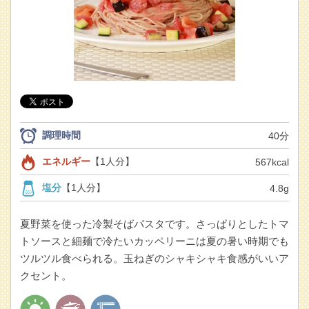
調理時間
40分
エネルギー
【1人分】
567kcal
塩分
【1人分】
4.8g
夏野菜を使った冷製そばパスタです。さっぱりとしたトマ
トソースと細麺で冷たいカッペリーニは夏の暑い時期でも
ツルツル食べられる。玉ねぎのシャキシャキ食感がいいア
クセント。