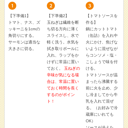
【下準備1】
【下準備2】
【トマトソースを
トマト、ナス、ズ
玉ねぎは繊維を断
作る】
ッキーニを1cmの
ち切る方向に薄く
鍋にカットトマト
角切りにする。
スライスし、水で
（缶詰）を入れ中
サーモンは適当な
軽く洗う。水気を
火にかけ、焦げな
大きさに切る。
拭き取りボールに
いように混ぜなが
入れ、ラップをか
らコンソメ・塩・
けずに常温に置い
こしょうで味を付
ておく。
玉ねぎの
ける。
辛味が気になる場
トマトソースが温
合は、常温に置い
まったら沸騰する
ておく時間を長く
前に火を止め、少
するのがポイン
し冷ましてから牛
ト！
乳を入れて混ぜ
る。（お好みで冷
蔵庫にいれても
OK）
ソースが冷えた