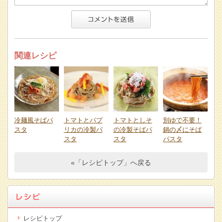
関連レシピ
冷麺風そばパ
トマトとパプ
トマトとしそ
別ゆで不要！
スタ
リカの冷製パ
の冷製そばパ
鍋の〆にそば
スタ
スタ
パスタ
«「レシピトップ」へ戻る
レシピトップ