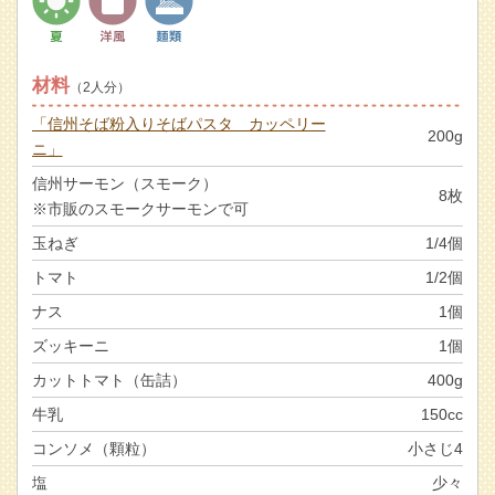
材料
（2人分）
「信州そば粉入りそばパスタ カッペリー
200g
ニ」
信州サーモン（スモーク）
8枚
※市販のスモークサーモンで可
玉ねぎ
1/4個
トマト
1/2個
ナス
1個
ズッキーニ
1個
カットトマト（缶詰）
400g
牛乳
150cc
コンソメ（顆粒）
小さじ4
塩
少々