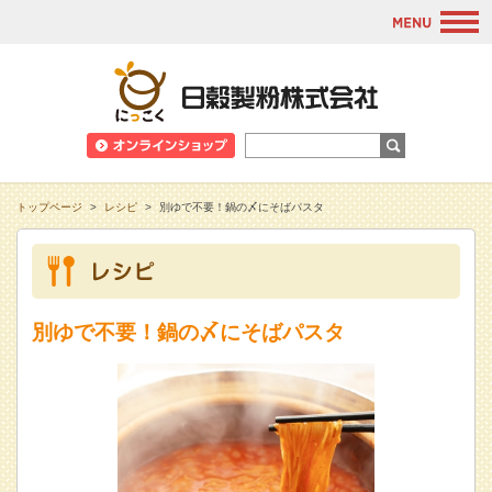
M
日穀製粉株式会
トップページ
>
レシピ
>
別ゆで不要！鍋の〆にそばパスタ
別ゆで不要！鍋の〆にそばパスタ