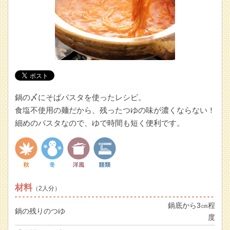
鍋の〆にそばパスタを使ったレシピ。
食塩不使用の麺だから、残ったつゆの味が濃くならない！
細めのパスタなので、ゆで時間も短く便利です。
材料
（2人分）
鍋底から3㎝程
鍋の残りのつゆ
度