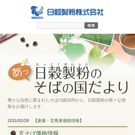
豊かな自然に囲まれたそばの国信州から、日穀製粉が様々な情
報をお届けします。
2011/02/28
【
麦価・玄蕎麦価格情報
】
玄そば価格情報