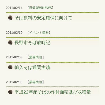
2011/02/14
【
日穀製粉NEWS
】
そば原料の安定確保に向けて
2011/02/10
【
イベント情報
】
長野市そば歳時記
2011/02/09
【
業界情報
】
輸入そば通関実績
2011/02/09
【
業界情報
】
平成22年産そばの作付面積及び収穫量