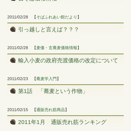
2011/02/28
【
そばふれあい館だより
】
引っ越しと言えば？？？
2011/02/28
【
麦価・玄蕎麦価格情報
】
輸入小麦の政府売渡価格の改定について
2011/02/23
【
蕎麦学入門
】
第1話 「蕎麦という作物」
2011/02/15
【
通販売れ筋商品
】
2011年1月 通販売れ筋ランキング