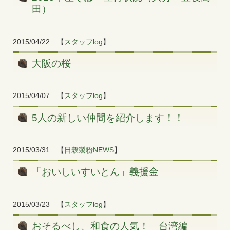
田）
2015/04/22
【
スタッフlog
】
大阪の桜
2015/04/07
【
スタッフlog
】
5人の新しい仲間を紹介します！！
2015/03/31
【
日穀製粉NEWS
】
「おいしいすいとん」義援金
2015/03/23
【
スタッフlog
】
おそるべし、和食の人気！ 台湾編