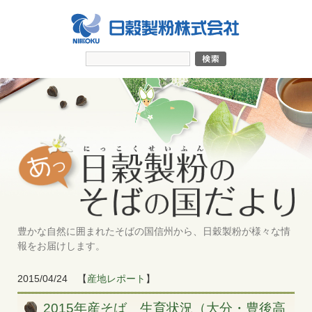
豊かな自然に囲まれたそばの国信州から、日穀製粉が様々な情
報をお届けします。
2015/04/24
【
産地レポート
】
2015年産そば 生育状況（大分・豊後高