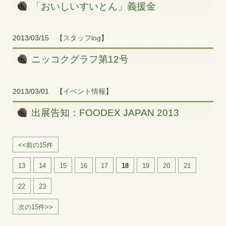
「おいしいすいとん」義援金
2013/03/15
【
スタッフlog
】
ニッコクグラフ第12号
2013/03/01
【
イベント情報
】
出展告知：FOODEX JAPAN 2013
<<前の15件
13
14
15
16
17
18
19
20
21
22
23
次の15件>>