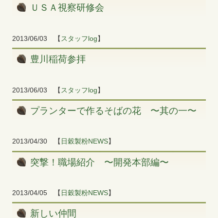
ＵＳＡ視察研修会
2013/06/03
【
スタッフlog
】
豊川稲荷参拝
2013/06/03
【
スタッフlog
】
プランターで作るそばの花 〜其の一〜
2013/04/30
【
日穀製粉NEWS
】
突撃！職場紹介 〜開発本部編〜
2013/04/05
【
日穀製粉NEWS
】
新しい仲間