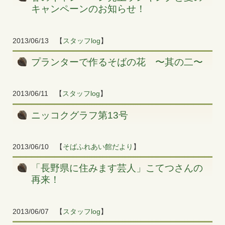
キャンペーンのお知らせ！
2013/06/13
【
スタッフlog
】
プランターで作るそばの花 〜其の二〜
2013/06/11
【
スタッフlog
】
ニッコクグラフ第13号
2013/06/10
【
そばふれあい館だより
】
「長野県に住みます芸人」こてつさんの
再来！
2013/06/07
【
スタッフlog
】