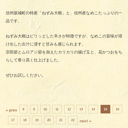
信州坂城町の特産「ねずみ大根」と、信州産なめこたっぷりの一
品です。
ねずみ大根はピリッとした辛さが特徴ですが、なめこの旨味が溶
け出した出汁に浸すと甘みも感じられます。
宗田節とムロアジ節を加えたカリカリの揚げ玉と、花かつおをち
らして香り高く仕上げました。
ぜひお試しください。
8
9
10
11
12
13
14
15
16
«
prev
17
18
19
20
21
22
»
next