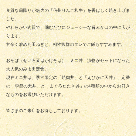
良質な霜降りが魅力の「信州りんご和牛」を香ばしく焼き上げま
した。
やわらかい肉質で、噛むたびにジューシーな旨みが口の中に広が
ります。
甘辛く炒めた玉ねぎと、相性抜群のタレでご飯もすすみます。
おそば（せいろ又はかけそば）、ミニ丼、漬物がセットになった
大人気のみよ田定食。
現在ミニ丼は、季節限定の「焼肉丼」と「えびかに天丼」、定番
の「季節の天丼」と「まぐろたたき丼」の4種類の中からお好き
なものをお選びいただけます。
皆さまのご来店をお待ちしております。