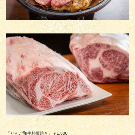
『りんご和牛朴葉焼き』￥1,580