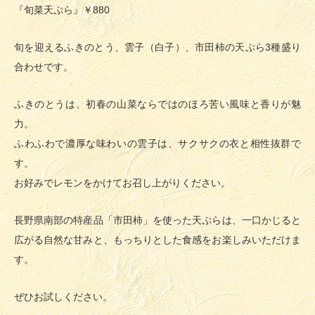
『旬菜天ぷら』￥880
旬を迎えるふきのとう、雲子（白子）、市田柿の天ぷら3種盛り
合わせです。
ふきのとうは、初春の山菜ならではのほろ苦い風味と香りが魅
力。
ふわふわで濃厚な味わいの雲子は、サクサクの衣と相性抜群で
す。
お好みでレモンをかけてお召し上がりください。
長野県南部の特産品「市田柿」を使った天ぷらは、一口かじると
広がる自然な甘みと、もっちりとした食感をお楽しみいただけま
す。
ぜひお試しください。