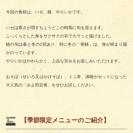
今回の食材は、ハゼ、鰆、やりいかです。
ハゼは寒さが増すちょうどこの時期に旬を迎えます。
ふっくらとした身をサクサクの衣でカラッと揚げました。
鰆の旬は春と冬の2回あり、特に冬の「寒鰆」は、身が締まり脂
がのっています。
やりいかはやわらかく、上品な甘みをお楽しみいただけます。
おそば（せいろ又はかけそば）、ミニ丼、漬物がセットになった
大人気の「みよ田定食」をぜひお試しください。
【季節限定メニューのご紹介】