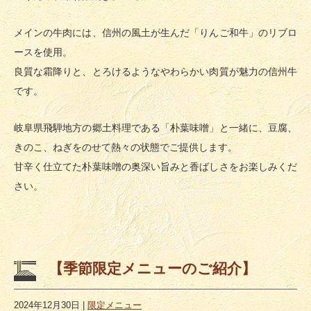
メインの牛肉には、信州の風土が生んだ「りんご和牛」のリブロ
ースを使用。
良質な霜降りと、とろけるようなやわらかい肉質が魅力の信州牛
です。
岐阜県飛騨地方の郷土料理である「朴葉味噌」と一緒に、豆腐、
きのこ、ねぎをのせて熱々の状態でご提供します。
甘辛く仕立てた朴葉味噌の奥深い旨みと香ばしさをお楽しみくだ
さい。
【季節限定メニューのご紹介】
2024年12月30日
|
限定メニュー