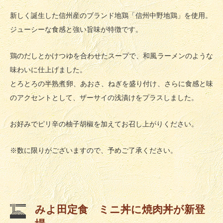
新しく誕生した信州産のブランド地鶏「信州中野地鶏」を使用。
ジューシーな食感と強い旨味が特徴です。
鶏のだしとかけつゆを合わせたスープで、和風ラーメンのような
味わいに仕上げました。
とろとろの半熟煮卵、あおさ、ねぎを盛り付け、さらに食感と味
のアクセントとして、
ザーサイの浅漬けをプラスしました。
お好みでピリ辛の柚子胡椒を加えてお召し上がりください。
※
数に限りがございますので、予めご了承ください。
みよ田定食 ミニ丼に焼肉丼が新登