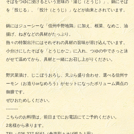
そばをつゆに浸けるという意味の「湯じ（とうじ）」、鍋にそば
を「投じる」、「投汁（とうじ）」などが由来とされています。
鍋にはジューシーな「信州中野地鶏」に加え、根菜、なめこ、油
揚げ、ねぎなどの具材がたっぷり。
熱々の特製出汁にはそれぞれの具材の旨味が溶け込んでいます。
小分けにしたそばを「とうじかご」に入れ、つゆの中でさっと泳
がせて温めてから、具材と一緒にお召し上がりください。
野沢菜漬け、じこぼうおろし、天ぷら盛り合わせ、選べる信州サ
ーモン（お造りorなめろう）がセットになったボリューム満点の
御膳です。
ぜひおためしください。
--------
こちらのお料理は、前日までにお電話にてご予約ください。
2名様から承ります。
TEL：026-227-9161（食楽彩々そば処みよ田）