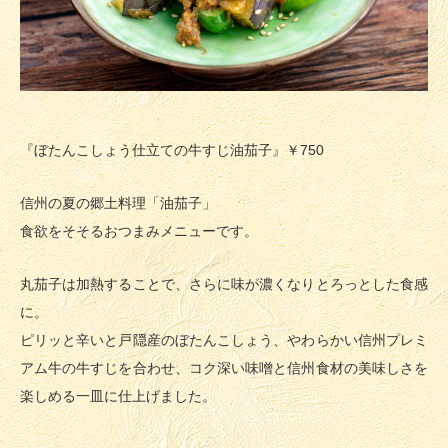
『ぼたんこしょう仕立ての牛すじ油茄子』
￥750
信州の夏の郷土料理「油茄子」
食欲をそそるおつまみメニューです。
丸茄子は加熱することで、さらに味が濃くなりとろっとした食感
に。
ピリッと辛いと戸隠産のぼたんこしょう、やわらかい信州プレミ
アム牛の牛すじを合わせ、コク深い味噌と信州食材の美味しさを
楽しめる一皿に仕上げました。