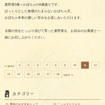
夏野菜5種＋かぼちゃの6種盛りです。
ほっくりとした食感がたまらないかぼちゃ天。
かぼちゃ本来の優しい甘みをお楽しみいただけます。
太陽の光をたっぷり浴びて育った夏野菜を、お好みのお蕎麦と一
緒にお召し上がりください。
4
5
6
7
8
9
10
11
12
«
prev
13
14
15
16
17
18
»
next
季節のおすすめトップ
ニュースリリース