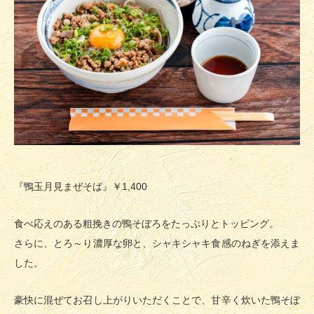
『鴨玉月見まぜそば』
￥1,400
食べ応えのある粗挽きの鴨そぼろをたっぷりとトッピング。
さらに、とろ～り濃厚な卵と、シャキシャキ食感のねぎを添えま
した。
豪快に混ぜてお召し上がりいただくことで、甘辛く炊いた鴨そぼ