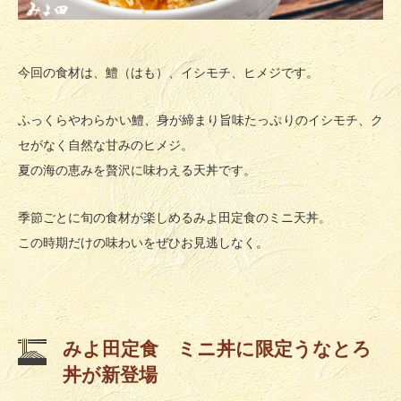
今回の食材は、鱧（はも）、イシモチ、ヒメジです。
ふっくらやわらかい鱧、身が締まり旨味たっぷりのイシモチ、ク
セがなく自然な甘みのヒメジ。
夏の海の恵みを贅沢に味わえる天丼です。
季節ごとに旬の食材が楽しめるみよ田定食のミニ天丼。
この時期だけの味わいをぜひお見逃しなく。
みよ田定食 ミニ丼に限定うなとろ
丼が新登場