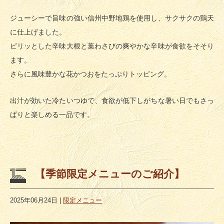
ジューシーで旨味の強い信州中野地鶏を使用し、サクサクの鶏天
に仕上げました。
ピリッとした辛味大根と葉わさびの爽やかな辛味が食欲をそそり
ます。
さらに風味豊かな花かつおをたっぷりトッピング。
出汁が効いた冷たいつゆで、食欲が低下しがちな暑い日でもさっ
ぱりと楽しめる一品です。
【季節限定メニューのご紹介】
2025年06月24日
|
限定メニュー